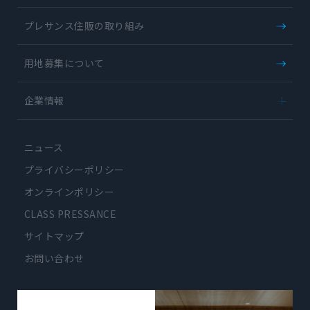
プレサンス住販の取り組み
用地募集について
企業情報
-
会社概要
ニュース
-
企業理念
-
アクセス
プライバシーポリシー
-
グループ企業
オンラインポリシー
CLASS PRESSANCE
サイトマップ
お問い合わせ